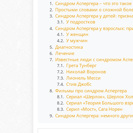
Синдром Аспергера – что это такое
1.
Простыми словами о сложной бол
2.
Синдром Аспергера у детей: призн
3.
У подростков
3.1.
Синдром Аспергера у взрослых: п
4.
У женщин
4.1.
У мужчин
4.2.
Диагностика
5.
Лечение
6.
Известные люди с синдромом Аспе
7.
Грета Тунберг
7.1.
Николай Воронов
7.2.
Лионель Месси
7.3.
Стив Джобс
7.4.
Фильмы про синдром Аспергера
8.
Сериал «Шерлок», Шерлок Хо
8.1.
Сериал «Теория Большого взр
8.2.
Серил «Мост», Сага Норен
8.3.
Синдром Аспергера: немного друг
9.