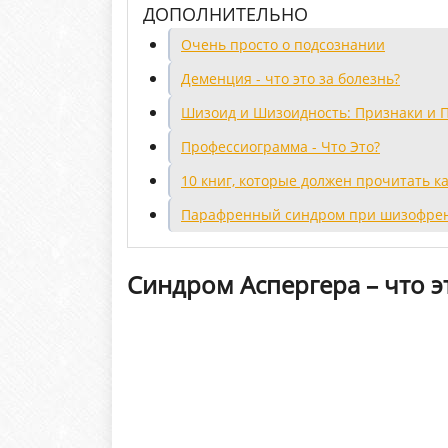
ДОПОЛНИТЕЛЬНО
Очень просто о подсознании
Деменция - что это за болезнь?
Шизоид и Шизоидность: Признаки и
Профессиограмма - Что Это?
10 книг, которые должен прочитать 
Парафренный синдром при шизофрен
Синдром Аспергера – что э