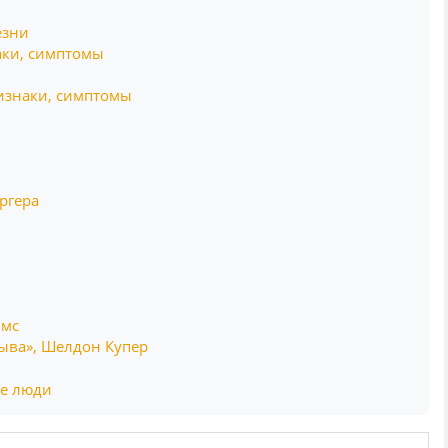
езни
аки, симптомы
ризнаки, симптомы
ргера
лмс
ыва», Шелдон Купер
ие люди