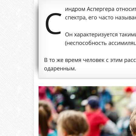
С
индром Аспергера относит
спектра, его часто назы
Он характеризуется таким
(неспособность ассимиляц
В то же время человек с этим ра
одаренным.