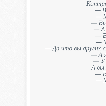
Контро
— В
— М
— Вы
— А
— В
— М
— Да что вы других с
— А 
— У 
— А вы
— В
— М