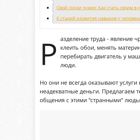
Свой среди чужих: Как стать своим в
6 стадий развития навыков у человека
Р
азделение труда - явление 
клеить обои, менять матери
перебирать двигатель у ма
люди.
Но они не всегда оказывают услуги 
неадекватные деньги. Предлагаем т
общения с этими "странными" людь