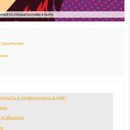
ения со специалистами в быту
 строителем
иком
кнутость и неуверенность в себе?
 ваш
ы в общении
нь