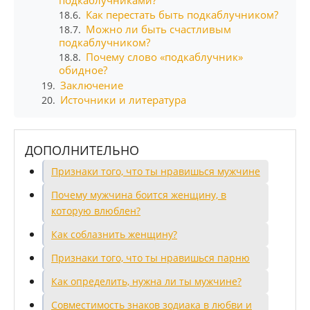
Как перестать быть подкаблучником?
18.6.
Можно ли быть счастливым
18.7.
подкаблучником?
Почему слово «подкаблучник»
18.8.
обидное?
Заключение
19.
Источники и литература
20.
ДОПОЛНИТЕЛЬНО
Признаки того, что ты нравишься мужчине
Почему мужчина боится женщину, в
которую влюблен?
Как соблазнить женщину?
Признаки того, что ты нравишься парню
Как определить, нужна ли ты мужчине?
Совместимость знаков зодиака в любви и