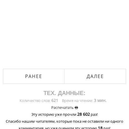
РАНЕЕ
ДАЛЕЕ
ТЕХ. ДАННЫЕ:
621
3 мин.
Количество слов:
Время на чтение:
Распечатать 🖶
28 602
Эту историю уже прочли
раз!
Спасибо нашим читателям, которые пока не оставили ни одного
18
комментария, но уже оценили эту историю
раз!