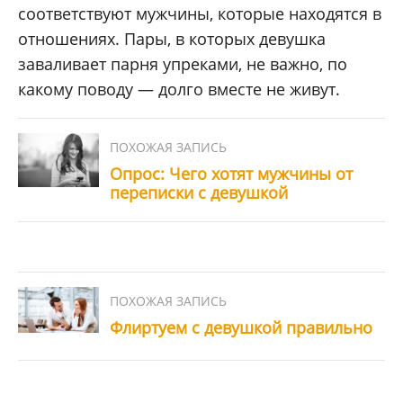
соответствуют мужчины, которые находятся в
отношениях. Пары, в которых девушка
заваливает парня упреками, не важно, по
какому поводу — долго вместе не живут.
Опрос: Чего хотят мужчины от
переписки с девушкой
Флиртуем с девушкой правильно