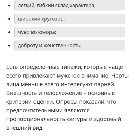
легкий, гибкий склад характера;
широкий кругозор;
чувство юмора;
доброту и женственность.
Есть определенные типажи, которые чаще
всего привлекают мужское внимание. Черты
лица меньше всего интересуют парней.
Внешность и телосложение – основные
критерии оценки. Опросы показали, что
предпочтительными являются
пропорциональность фигуры и здоровый
внешний вид.