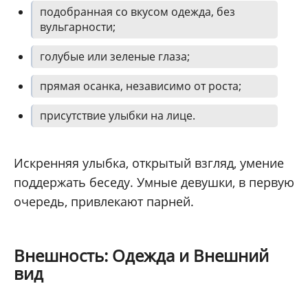
подобранная со вкусом одежда, без
вульгарности;
голубые или зеленые глаза;
прямая осанка, независимо от роста;
присутствие улыбки на лице.
Искренняя улыбка, открытый взгляд, умение
поддержать беседу. Умные девушки, в первую
очередь, привлекают парней.
Внешность: Одежда и Внешний
вид