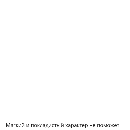
Мягкий и покладистый характер не поможет