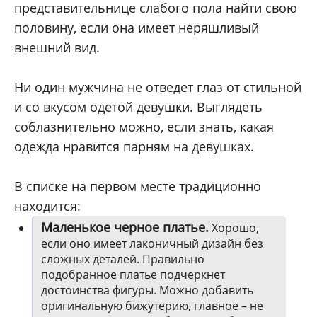
представительнице слабого пола найти свою
половину, если она имеет неряшливый
внешний вид.
Ни один мужчина не отведет глаз от стильной
и со вкусом одетой девушки. Выглядеть
соблазнительно можно, если знать, какая
одежда нравится парням на девушках.
В списке на первом месте традиционно
находится:
Маленькое черное платье.
Хорошо,
если оно имеет лаконичный дизайн без
сложных деталей. Правильно
подобранное платье подчеркнет
достоинства фигуры. Можно добавить
оригинальную бижутерию, главное – не