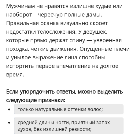
Мужчинам не нравятся излишне худые или
наоборот – чересчур полные дамы.
Правильная осанка визуально скроет
недостатки телосложения. У девушек,
которые прямо держат спину — уверенная
походка, четкие движения. Опущенные плечи
и унылое выражение лица способны
испортить первое впечатление на долгое
время.
Если упорядочить ответы, можно выделить
следующие признаки:
только натуральные оттенки волос;
средней длины ногти, приятный запах
духов, без излишней резкости;