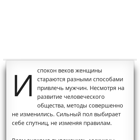
И
спокон веков женщины
стараются разными способами
привлечь мужчин. Несмотря на
развитие человеческого
общества, методы совершенно
не изменились. Сильный пол выбирает
себе спутниц, не изменяя правилам.