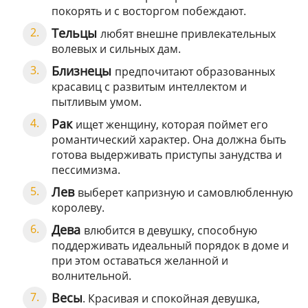
покорять и с восторгом побеждают.
Тельцы
любят внешне привлекательных
волевых и сильных дам.
Близнецы
предпочитают образованных
красавиц с развитым интеллектом и
пытливым умом.
Рак
ищет женщину, которая поймет его
романтический характер. Она должна быть
готова выдерживать приступы занудства и
пессимизма.
Лев
выберет капризную и самовлюбленную
королеву.
Дева
влюбится в девушку, способную
поддерживать идеальный порядок в доме и
при этом оставаться желанной и
волнительной.
Весы
. Красивая и спокойная девушка,