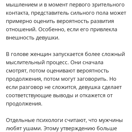
мышлением и в момент первого зрительного
контакта, представитель сильного пола может
примерно оценить вероятность развития
отношений. Особенно, если его привлекла
внешность девушки.
В голове женщин запускается более сложный
мыслительный процесс. Они сначала
смотрят, потом оценивают вероятность
продолжения, потом могут заговорить. Но
если разговор не сложится, девушка сделает
соответствующие выводы и откажется от
продолжения.
Отдельные психологи считают, что мужчины
любят ушами. Этому утверждению больше