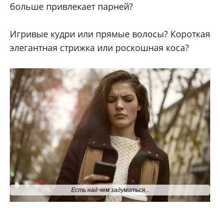
больше привлекает парней?
Игривые кудри или прямые волосы? Короткая
элегантная стрижка или роскошная коса?
Есть над чем задуматься...