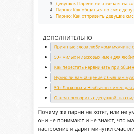
Девушке: Парень не отвечает на со
3.
Парню: Как общаться по смс с дев
4.
Парню: Как отправить девушке смс
5.
ДОПОЛНИТЕЛЬНО
Приятные слова любимому мужчине с
50+ милых и ласковых имен для люби
Как перестать нервничать при обще
Нужно ли вам общение с бывшим муж
50+ Ласковых и Необычных имен для
О чем поговорить с девушкой: на свид
Почему же парни не хотят, или не 
они не понимают и не знают, что 
настроение и дарит минутки счаст