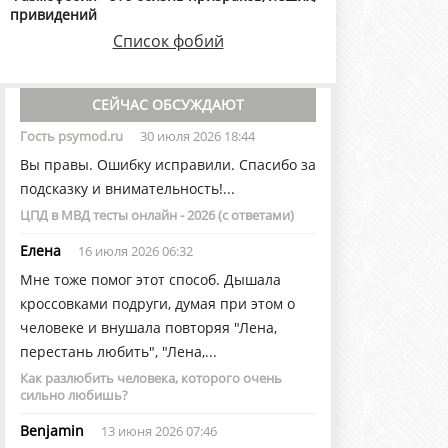
привидений
Список фобий
СЕЙЧАС ОБСУЖДАЮТ
Гость psymod.ru
30 июля 2026 18:44
Вы правы. Ошибку исправили. Спасибо за
подсказку и внимательность!...
ЦПД в МВД тесты онлайн - 2026 (с ответами)
Елена
16 июля 2026 06:32
Мне тоже помог этот способ. Дышала
кроссовками подруги, думая при этом о
человеке и внушала повторяя "Лена,
перестань любить", "Лена,...
Как разлюбить человека, которого очень
сильно любишь?
Benjamin
13 июня 2026 07:46