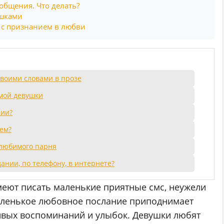
общения. Что делать?
ушками
 с признанием в любви
воими словами в прозе
мой девушки
нии?
ем?
 любимого парня
ании, по телефону, в интернете?
умеют писать маленькие приятные смс, неужели
маленькое любовное послание приподнимает
ливых воспоминаний и улыбок. Девушки любят