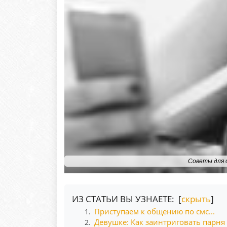
Советы для 
ИЗ СТАТЬИ ВЫ УЗНАЕТЕ: [
скрыть
]
Приступаем к общению по смс...
1.
Девушке: Как заинтриговать парня 
2.