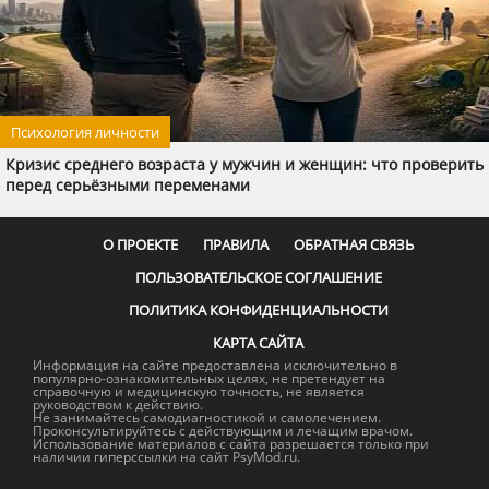
Психология личности
Кризис среднего возраста у мужчин и женщин: что проверить
перед серьёзными переменами
О ПРОЕКТЕ
ПРАВИЛА
ОБРАТНАЯ СВЯЗЬ
ПОЛЬЗОВАТЕЛЬСКОЕ СОГЛАШЕНИЕ
ПОЛИТИКА КОНФИДЕНЦИАЛЬНОСТИ
КАРТА САЙТА
Информация на сайте предоставлена исключительно в
популярно-ознакомительных целях, не претендует на
справочную и медицинскую точность, не является
руководством к действию.
Не занимайтесь самодиагностикой и самолечением.
Проконсультируйтесь с действующим и лечащим врачом.
Использование материалов с сайта разрешается только при
наличии гиперссылки на сайт PsyMod.ru.