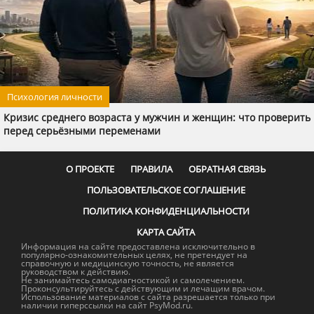
Психология личности
Кризис среднего возраста у мужчин и женщин: что проверить
перед серьёзными переменами
О ПРОЕКТЕ
ПРАВИЛА
ОБРАТНАЯ СВЯЗЬ
ПОЛЬЗОВАТЕЛЬСКОЕ СОГЛАШЕНИЕ
ПОЛИТИКА КОНФИДЕНЦИАЛЬНОСТИ
КАРТА САЙТА
Информация на сайте предоставлена исключительно в
популярно-ознакомительных целях, не претендует на
справочную и медицинскую точность, не является
руководством к действию.
Не занимайтесь самодиагностикой и самолечением.
Проконсультируйтесь с действующим и лечащим врачом.
Использование материалов с сайта разрешается только при
наличии гиперссылки на сайт PsyMod.ru.