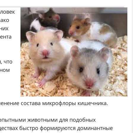
ловек
нако
них
мента
, что
ьном
зменение состава микрофлоры кишечника.
допытными животными для подобных
бществах быстро формируются доминантные