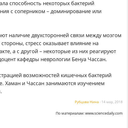
ала способность некоторых бактерий
яния с соперником – доминирование или
ают наличие двухсторонней связи между мозгом
стороны, стресс оказывает влияние на
кте, а с другой – некоторые из них реагируют
 доцент кафедры неврологии Бенуа Чассан.
страцией возможностей кишечных бактерий
е. Хаман и Чассан занимаются изучением
.
Рубцова Нина
·
14 мар, 2018
По материалам:
www.sciencedaily.com