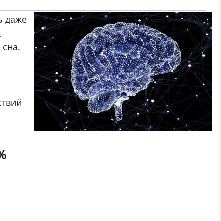
ь даже
х
 сна.
ствий
%