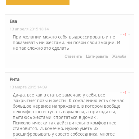
Ева
13 апреля 2015 18:14
+
-1
-
При желании можно себя выдрессировать и не
показывать ни жестами, ни позой свои эмоции. И
не так сложно это сделать
Ответить
Цитировать
Жалоба
Рита
13 марта 2015 14:09
+
-1
-
Да-да, все как в статье замечаю у себя, все
'закрытые' позы и жесты. К сожалению есть сейчас
большое нервное напряжение, в котором вообще
некомфортно вступать в диалоги, а приходится,
пытаюсь жестами 'спрятаться в домик'.
Психологически так действительно комфортнее
становится. И, конечно, нужно уметь их
расшифровывать у своего собеседника, многое