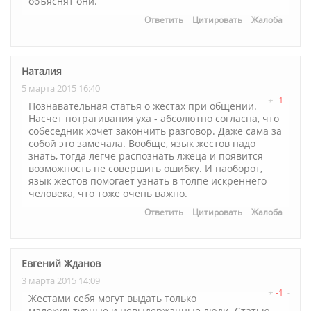
объяснят они.
Ответить
Цитировать
Жалоба
Наталия
5 марта 2015 16:40
+
-1
-
Познавательная статья о жестах при общении.
Насчет потрагивания уха - абсолютно согласна, что
собеседник хочет закончить разговор. Даже сама за
собой это замечала. Вообще, язык жестов надо
знать, тогда легче распознать лжеца и появится
возможность не совершить ошибку. И наоборот,
язык жестов помогает узнать в толпе искреннего
человека, что тоже очень важно.
Ответить
Цитировать
Жалоба
Евгений Жданов
3 марта 2015 14:09
+
-1
-
Жестами себя могут выдать только
малокультурные и невыдержанные люди. Статью