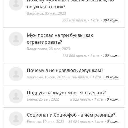
не уходят от них?
Василиса
,
05 мар, 2023
299 670 просм. • 1 отв. •
304 комм.
Муж послал на три буквы, как
отреагировать?
Владислава
,
23 фев, 2023
173 868 просм. • 1 отв. •
100 комм.
Почему я не нравлюсь девушкам?
Алексеич
,
18 сен, 2022
56 786 просм. • 1 отв. •
30 комм.
Подруга завидует мне - что делать?
Елена
,
25 авг, 2022
8 525 просм. • 1 отв. •
0 комм.
Социопат и Социофоб - в чём разница?
Евгения
,
19 июл, 2022
35 924 просм. • 1 отв. •
0 комм.