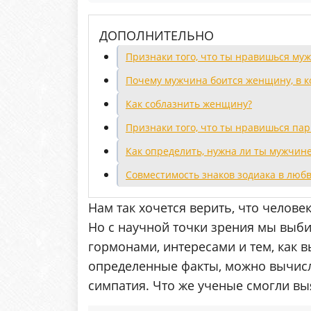
ДОПОЛНИТЕЛЬНО
Признаки того, что ты нравишься му
Почему мужчина боится женщину, в 
Как соблазнить женщину?
Признаки того, что ты нравишься па
Как определить, нужна ли ты мужчин
Совместимость знаков зодиака в любв
Нам так хочется верить, что человек
Но с научной точки зрения мы выб
гормонами, интересами и тем, как в
определенные факты, можно вычисл
симпатия. Что же ученые смогли вы