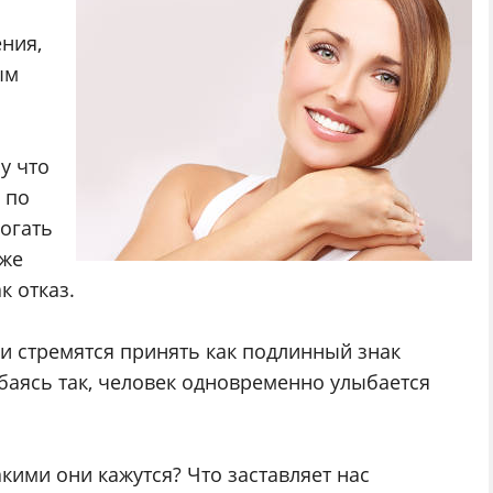
ния,
ым
у что
 по
огать
кже
к отказ.
и стремятся принять как подлинный знак
баясь так, человек одновременно улыбается
кими они кажутся? Что заставляет нас