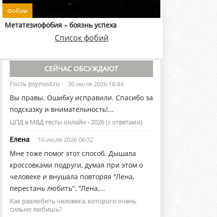
Фобии
Метатезиофобия – боязнь успеха
Список фобий
СЕЙЧАС ОБСУЖДАЮТ
Гость psymod.ru
30 июля 2026 18:44
Вы правы. Ошибку исправили. Спасибо за
подсказку и внимательность!...
ЦПД в МВД тесты онлайн - 2026 (с ответами)
Елена
16 июля 2026 06:32
Мне тоже помог этот способ. Дышала
кроссовками подруги, думая при этом о
человеке и внушала повторяя "Лена,
перестань любить", "Лена,...
Как разлюбить человека, которого очень
сильно любишь?