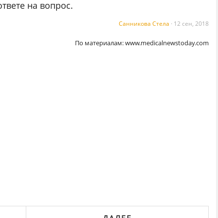
твете на вопрос.
Санникова Стела
·
12 сен, 2018
По материалам:
www.medicalnewstoday.com