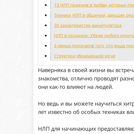
13 НЛП приемов в любви, которые пом
Техники НЛП в общении, дающие реа
30 характеристик манипулятора
НЛП в продажах: Убеди любого купить 
6 явных признаков того, что ваша по
Структура убеждающей речи
Наверняка в своей жизни вы встреч
знакомства, отлично проводят разн
они как-то влияют на людей.
Но ведь и вы можете научиться хи
лет известно об особых техниках вл
НЛП для начинающих предоставляю