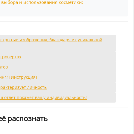
 выбора и использования косметики:
 скрытые изображения, благодаря их уникальной
нтровертах
атов
инг? [Инструкция]
арактеризует личность
аш ответ покажет вашу индивидуальность!
её распознать