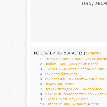
она, мо
ИЗ СТАТЬИ ВЫ УЗНАЕТЕ: [
скрыть
]
Стиль женщины-вамп: как её распо
1.
Любовь женщины-вамп к себе
2.
С чего начинается любовь женщин
3.
Как полюбить себя?
4.
Как правильно «носить» лицо же
5.
Чарующий голос
6.
Лёгкой походкой в… «Мерседес»
7.
Можно ли приобрести навыки так в
8.
С чего начать обучение?
9.
Образ женщины-вамп (4 фото)
10.