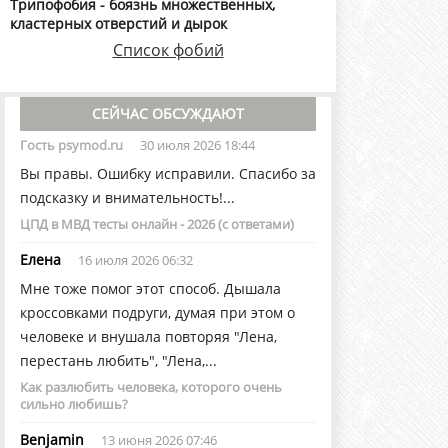
Трипофобия - боязнь множественных,
кластерных отверстий и дырок
Список фобий
СЕЙЧАС ОБСУЖДАЮТ
Гость psymod.ru
30 июля 2026 18:44
Вы правы. Ошибку исправили. Спасибо за
подсказку и внимательность!...
ЦПД в МВД тесты онлайн - 2026 (с ответами)
Елена
16 июля 2026 06:32
Мне тоже помог этот способ. Дышала
кроссовками подруги, думая при этом о
человеке и внушала повторяя "Лена,
перестань любить", "Лена,...
Как разлюбить человека, которого очень
сильно любишь?
Benjamin
13 июня 2026 07:46