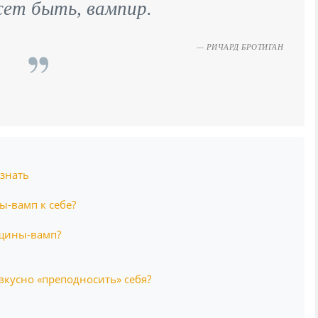
жет быть, вампир.
РИЧАРД БРОТИГАН
знать
ы-вамп к себе?
нщины-вамп?
кусно «преподносить» себя?