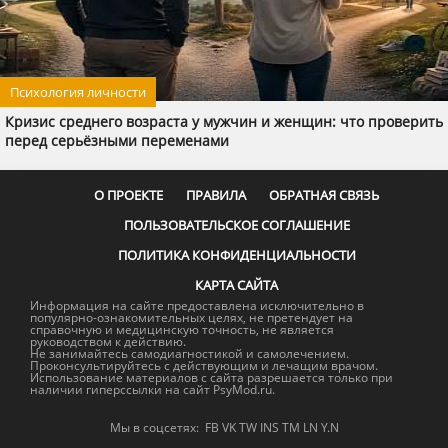
Психология личности
Кризис среднего возраста у мужчин и женщин: что проверить
перед серьёзными переменами
О ПРОЕКТЕ
ПРАВИЛА
ОБРАТНАЯ СВЯЗЬ
ПОЛЬЗОВАТЕЛЬСКОЕ СОГЛАШЕНИЕ
ПОЛИТИКА КОНФИДЕНЦИАЛЬНОСТИ
КАРТА САЙТА
Информация на сайте предоставлена исключительно в
популярно-ознакомительных целях, не претендует на
справочную и медицинскую точность, не является
руководством к действию.
Не занимайтесь самодиагностикой и самолечением.
Проконсультируйтесь с действующим и лечащим врачом.
Использование материалов с сайта разрешается только при
наличии гиперссылки на сайт PsyMod.ru.
Мы в соцсетях:
FB
VK
TW
INS
TM
LN
Y.N