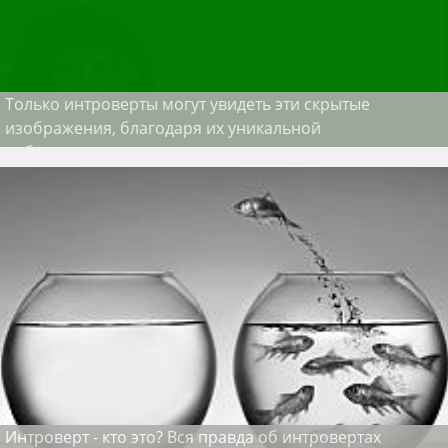
Только интроверты могут увидеть эти скрытые
изображения, благодаря их уникальной
наблюдательности
Интроверт - кто это? Вся правда об интровертах