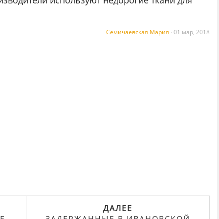
оизводители используют недорогие ткани для
Семичаевская Мария
·
01 мар, 2018
ДАЛЕЕ