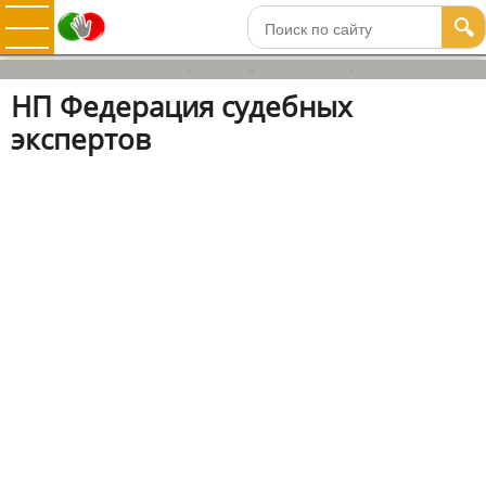
🔍
Психология
Каталог
Организации
Полиграф в Москве
»
»
»
НП Федерация судебных
экспертов