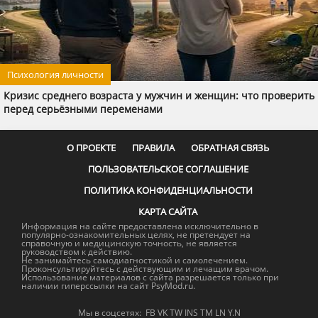
Психология личности
Кризис среднего возраста у мужчин и женщин: что проверить
перед серьёзными переменами
О ПРОЕКТЕ
ПРАВИЛА
ОБРАТНАЯ СВЯЗЬ
ПОЛЬЗОВАТЕЛЬСКОЕ СОГЛАШЕНИЕ
ПОЛИТИКА КОНФИДЕНЦИАЛЬНОСТИ
КАРТА САЙТА
Информация на сайте предоставлена исключительно в
популярно-ознакомительных целях, не претендует на
справочную и медицинскую точность, не является
руководством к действию.
Не занимайтесь самодиагностикой и самолечением.
Проконсультируйтесь с действующим и лечащим врачом.
Использование материалов с сайта разрешается только при
наличии гиперссылки на сайт PsyMod.ru.
Мы в соцсетях:
FB
VK
TW
INS
TM
LN
Y.N