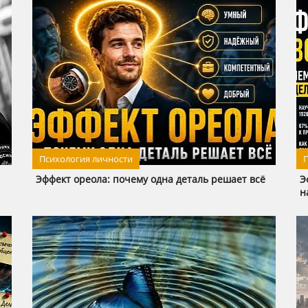
Психология личности
П
Эффект ореола: почему одна деталь решает всё
Э
н