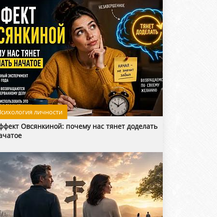
сихология личности
ффект Овсянкиной: почему нас тянет доделать
ачатое